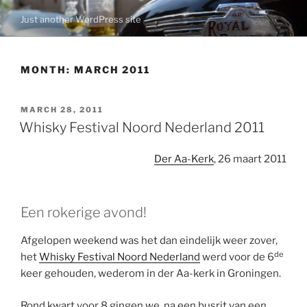
Skip
Just another WordPress site
to
content
MONTH:
MARCH 2011
POSTED
MARCH 28, 2011
ON
Whisky Festival Noord Nederland 2011
Der Aa-Kerk
, 26 maart 2011
Een rokerige avond!
Afgelopen weekend was het dan eindelijk weer zover,
de
het
Whisky Festival Noord Nederland
werd voor de 6
keer gehouden, wederom in der Aa-kerk in Groningen.
Rond kwart voor 8 gingen we, na een busrit van een